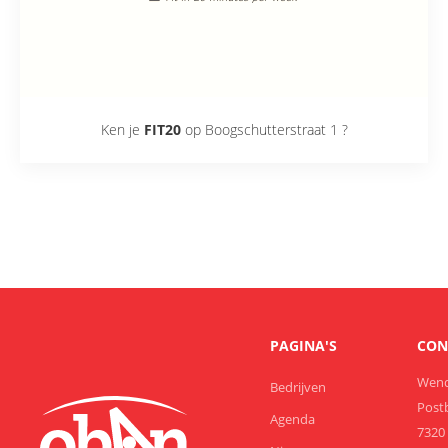
Ken je
FIT20
op
Boogschutterstraat 1
?
PAGINA'S
CON
Wend
Bedrijven
Post
Agenda
7320