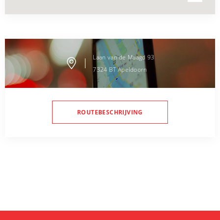
Laan van de Maagd
93
7324 BT
Apeldoorn
ROUTEBESCHRIJVING