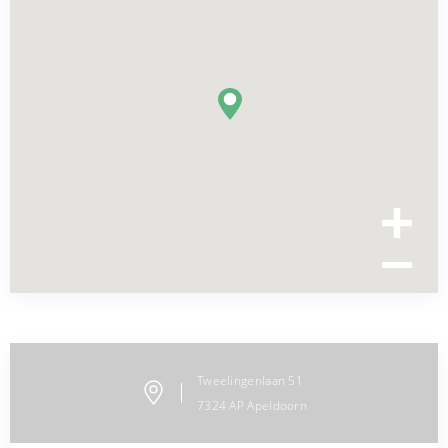
Tweelingenlaan
51
7324 AP
Apeldoorn