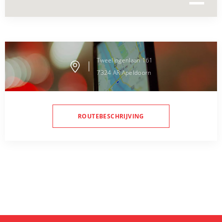
Tweelingenlaan
161
7324 AR
Apeldoorn
ROUTEBESCHRIJVING