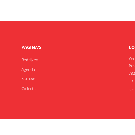
PAGINA'S
CO
We
Bedrijven
Pos
Agenda
732
Nieuws
+3
Collectief
sec