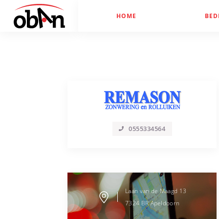
HOME
BED
0555334564
Laan van de Maagd
13
7324 BR
Apeldoorn