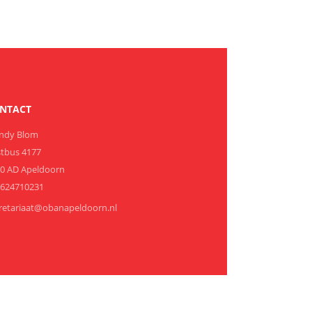
NTACT
ndy Blom
tbus 4177
0 AD Apeldoorn
1624710231
retariaat@obanapeldoorn.nl