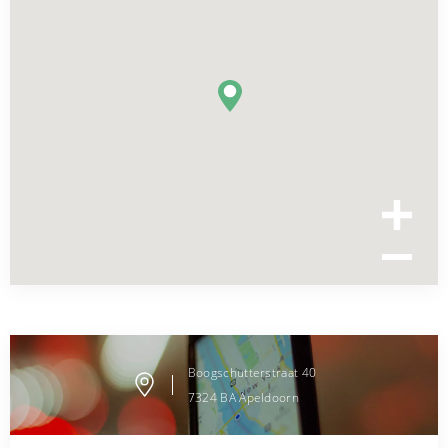
Boogschutterstraat
40
7324 BA
Apeldoorn