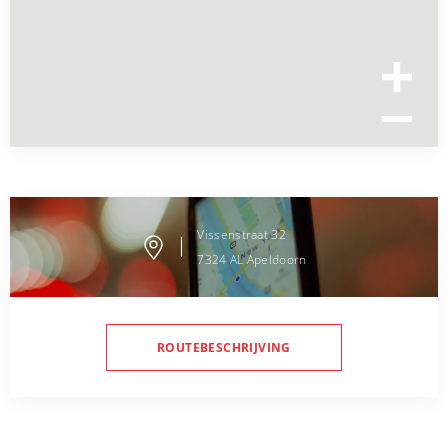
Vissenstraat
32
7324 AL
Apeldoorn
ROUTEBESCHRIJVING