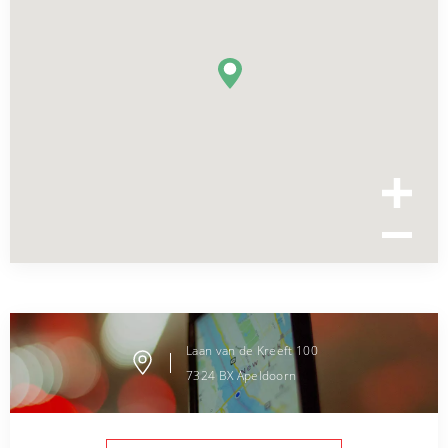
Laan van de Kreeft
100
7324 BX
Apeldoorn