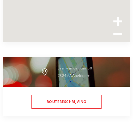
Laan van de Stier
60
7324 AA
Apeldoorn
ROUTEBESCHRIJVING