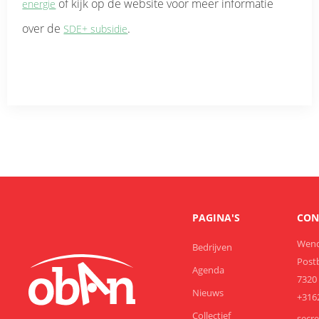
of kijk op de website voor meer informatie
energie
over de
.
SDE+ subsidie
PAGINA'S
CON
Wend
Bedrijven
Post
Agenda
7320
Nieuws
+316
Collectief
secr