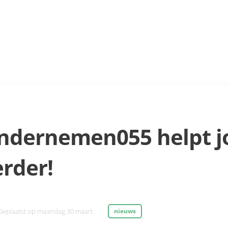
ndernemen055 helpt j
erder!
Geplaatst op
maandag 30 maart
nieuws