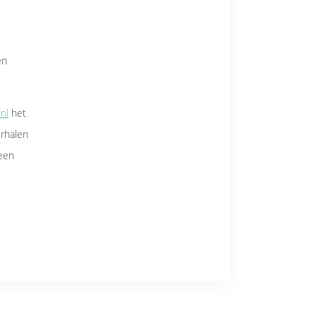
en
nl
het
rhalen
 een