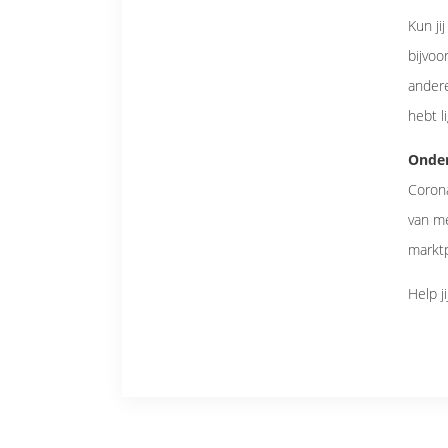
Kun ji
bijvoo
ander
hebt l
Onder
Coron
van me
markt
Help j