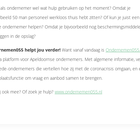
j als ondernemer wel wat hulp gebruiken op het moment? Omdat je
rbeeld 50 man personeel werkloos thuis hebt zitten? Of kun je juist een
e ondernemer helpen? Omdat je bijvoorbeeld nog beschermingsmiddel
iggen in de opslag?
nemen055 helpt jou verder!
Want vanaf vandaag is
Ondernemen055.
a platform voor Apeldoornse ondernemers. Met algemene informatie, ve
de-ondernemers die vertellen hoe zij met de coronacrisis omgaan, en
plaatsfunctie om vraag en aanbod samen te brengen.
ij ook mee? Of zoek je hulp?
www.ondernemen055.nl